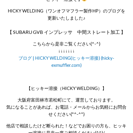
HICKY WELDING（ワンオフマフラー製作HP）のブログを
更新いたしました♪
【
SUBARU GVB インプレッサ 中間ストレート加工
】
こちらから是非ご覧ください(^-^)
↓↓↓↓↓↓↓
ブログ | HICKY WELDING(ヒッキー溶接) (hicky-
exmuffler.com)
【ヒッキー溶接（HICKY WELDING）】
大阪府富田林市若松町にて、運営しております。
気になることがあれば、お電話・メールからお気軽にお問合
せください(*^-^*)
他店で相談したけど断られた！などでお困りの方も、ヒッキ
ー溶接に是非一度ご相談ください(^^)/